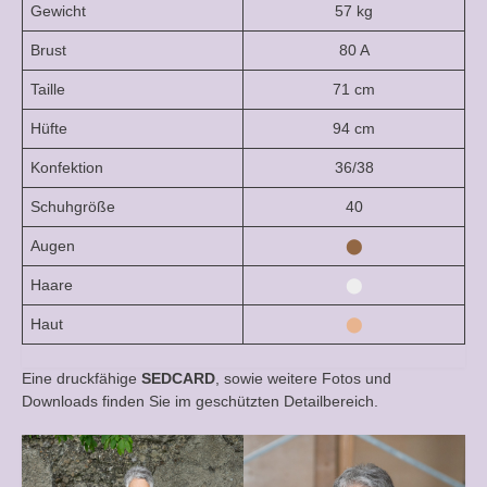
Gewicht
57 kg
Brust
80 A
Taille
71 cm
Hüfte
94 cm
Konfektion
36/38
Schuhgröße
40
Augen
⬤
Haare
⬤
Haut
⬤
Eine druckfähige
SEDCARD
, sowie weitere Fotos und
Downloads finden Sie im geschützten Detailbereich.